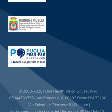
© 2000-2025 | One Health Vision S.r.l. | P. IVA:
05044530755 | Via Properzio, 6, 00193 Roma RM 73100
– Via Salvatore Trinchese 61/D, Lecce |
Sede operativa: Via Corte dei Mesagnesi, 30 c/o Molo 12,