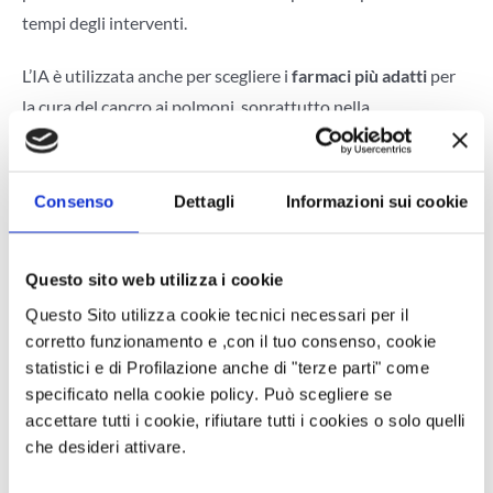
tempi degli interventi.
L’IA è utilizzata anche per scegliere i
farmaci più adatti
per
la cura del cancro ai polmoni, soprattutto nella
chemioterapia e nell’immunoterapia: analizzando le
caratteristiche del tumore e del sistema immunitario, l’IA
può aiutare a personalizzare i trattamenti, rendendoli più
Consenso
Dettagli
Informazioni sui cookie
efficaci.
Questo sito web utilizza i cookie
L’impiego di algoritmi avanzati consente di analizzare e
classificare l’importanza delle variabili cliniche, dando vita a
Questo Sito utilizza cookie tecnici necessari per il
corretto funzionamento e ,con il tuo consenso, cookie
modelli predittivi
che offrono previsioni personalizzate su
statistici e di Profilazione anche di "terze parti" come
mortalità e stime di sopravvivenza dei pazienti. Questi
specificato nella cookie policy. Può scegliere se
strumenti si rivelano preziosi per i medici, facilitando la
accettare tutti i cookie, rifiutare tutti i cookies o solo quelli
valutazione delle opzioni terapeutiche e il supporto ai
che desideri attivare.
pazienti.