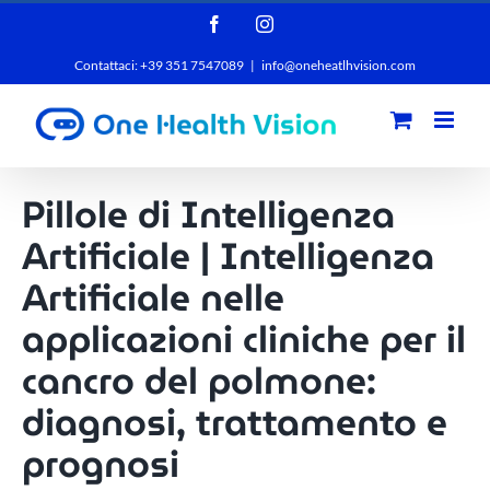
Salta
Facebook
Instagram
al
Contattaci: +39 351 7547089
|
info@oneheatlhvision.com
contenuto
Pillole di Intelligenza
Artificiale | Intelligenza
Artificiale nelle
applicazioni cliniche per il
cancro del polmone:
diagnosi, trattamento e
prognosi