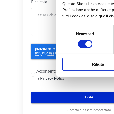
Richiesta
Questo Sito utilizza cookie te
Profilazione anche di "terze p
tutti i cookies o solo quelli c
Selezione
Necessari
del
consenso
Rifiuta
Acconsento al trattamento dei miei dati per
la
Privacy Policy
INVIA
Accetto di essere ricontattato