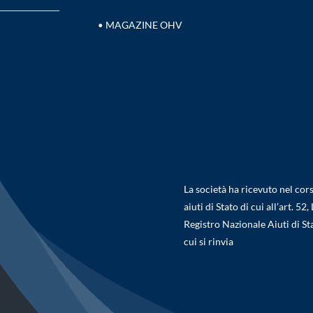
MAGAZINE OHV
•
La società ha ricevuto nel cors
aiuti di Stato di cui all’art. 
Registro Nazionale Aiuti di St
cui si rinvia