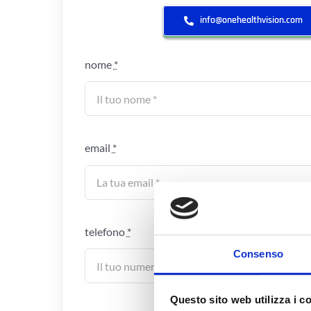
info@onehealthvision.com
nome
*
email
*
telefono
*
Consenso
Questo sito web utilizza i c