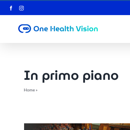
Salta
Facebook
Instagram
al
contenuto
In primo piano
Home
»
In primo piano