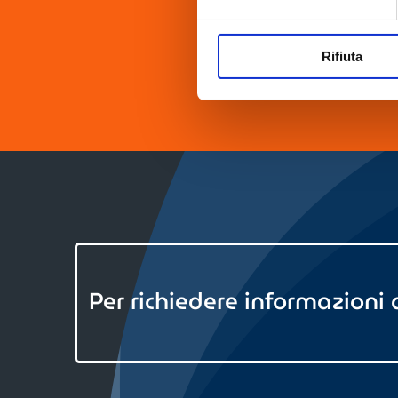
info@onehe
Rifiuta
Per richiedere informazioni a