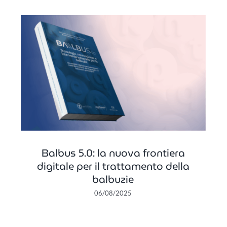
a
Motivare i bambini con la
a
Token Economy: metodo e
applicazione
In primo piano
OHV
Balbus 5.0: la nuova frontiera
digitale per il trattamento della
balbuzie
06/08/2025