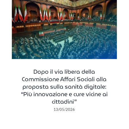
a
BuildAttention ottiene la
:
certificazione CE
ai
In primo piano
Dopo il via libera della
Commissione Affari Sociali alla
proposta sulla sanità digitale:
“Più innovazione e cure vicine ai
cittadini”
13/05/2026