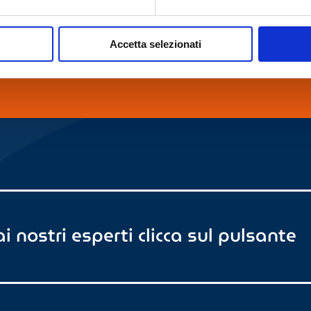
althvision.com
Chiamaci al
(+
Accetta selezionati
i nostri esperti clicca sul pulsante