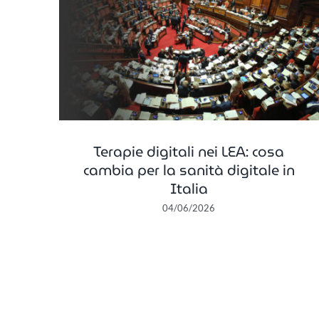
Dopo il via libera della
cosa
Commissione Affari Sociali all
ale in
proposta sulla sanità digitale
“Più innovazione e cure vicine 
cittadini”
In primo piano
Terapie digitali nei LEA: cosa
cambia per la sanità digitale in
Italia
04/06/2026