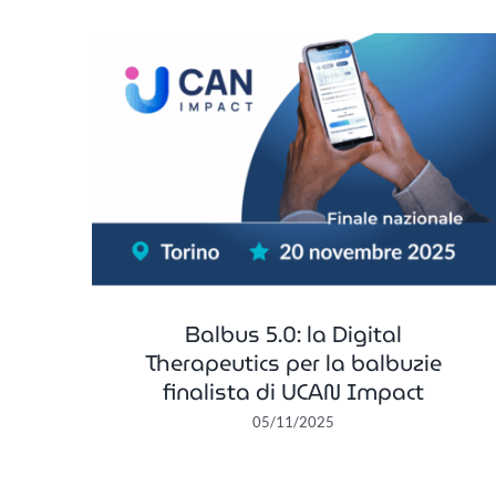
l
Balbus 5.0: la nuova frontier
uzie
digitale per il trattamento dell
act
balbuzie
Balbuzie
In primo piano
Balbus 5.0: la Digital
Therapeutics per la balbuzie
finalista di UCAN Impact
05/11/2025