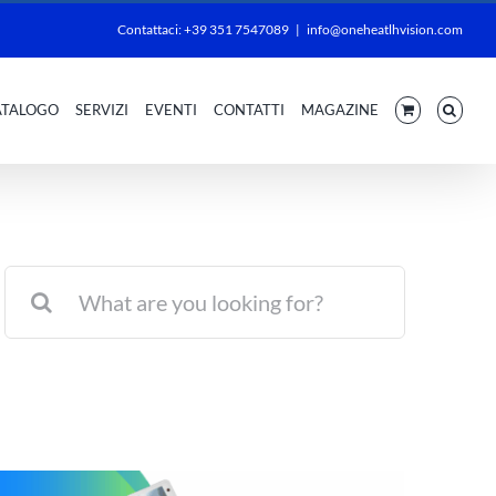
Contattaci: +39 351 7547089
|
info@oneheatlhvision.com
ATALOGO
SERVIZI
EVENTI
CONTATTI
MAGAZINE
Cerca
per: