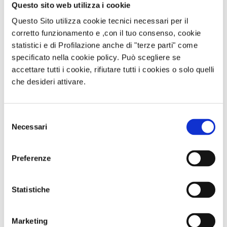
Questo sito web utilizza i cookie
visitare fisicamente un medico o un ospedale
Educazione e prevenzione
Questo Sito utilizza cookie tecnici necessari per il
corretto funzionamento e ,con il tuo consenso, cookie
Le app mHealth forniscono informazioni sulla
statistici e di Profilazione anche di "terze parti" come
salute, consigli per uno stile di vita sano e
specificato nella cookie policy. Può scegliere se
promuovono la prevenzione delle malattie
accettare tutti i cookie, rifiutare tutti i cookies o solo quelli
attraverso programmi di screening, notifiche e
che desideri attivare.
promemoria per la salute
Riduzione dei costi
Selezione
L’adozione dell’mHealth può ridurre i costi
Necessari
del
associati all’assistenza sanitaria, sia per i
consenso
pazienti che per i fornitori di assistenza
Preferenze
sanitaria
Miglioramento dell’aderenza al trattamento
Statistiche
Le app mHealth possono aiutare a migliorare
l’aderenza al trattamento
Marketing