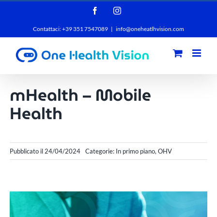
Salta
Facebook
Instagram
al
Contattaci: +39 351 7547089
|
info@oneheatlhvision.com
contenuto
mHealth – Mobile
Health
Pubblicato il 24/04/2024
Categorie:
In primo piano
,
OHV