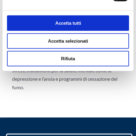
mHealth e Digital
Therapeutics – DTx
Le terapie digitali sono una sottocategoria
Accetta tutti
dell’mHealth che utilizza software basati su algoritmi
per trattare condizioni mediche specifiche. Questi
Accetta selezionati
programmi possono essere utilizzati da soli o in
combinazione con trattamenti tradizionali. Esempi di
Rifiuta
terapie digitali includono programmi di gestione dello
stress, trattamenti per la salute mentale come la
depressione e l’ansia e programmi di cessazione del
fumo.