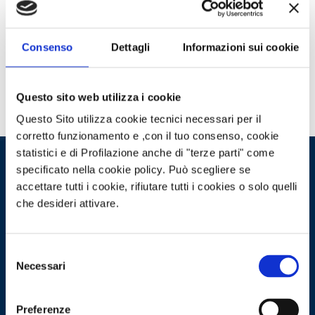
Crediti ECM: 9.5 – Costo corso: 100 €
PER CONOSCERE IL
Consenso
Dettagli
Informazioni sui cookie
PROGRAMMA CLICCA QUI
Questo sito web utilizza i cookie
Questo Sito utilizza cookie tecnici necessari per il
corretto funzionamento e ,con il tuo consenso, cookie
statistici e di Profilazione anche di "terze parti" come
specificato nella cookie policy. Può scegliere se
accettare tutti i cookie, rifiutare tutti i cookies o solo quelli
che desideri attivare.
Per richiedere informazioni ai
nostri esperti clicca sul
Selezione
pulsante
Necessari
del
consenso
Preferenze