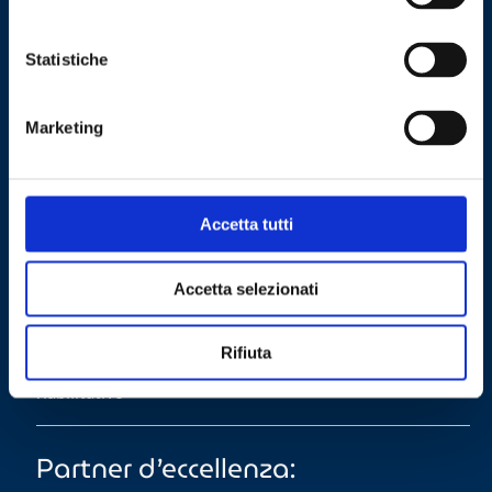
CONTATTACI
Statistiche
Marketing
Accetta tutti
Accetta selezionati
Rifiuta
Specialisti nelle innovazioni digitali in ambito sanitario
riabilitativo
Partner d’eccellenza: