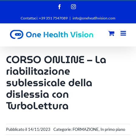
Salta
Facebook
Instagram
al
Contattaci: +39 351 7547089
|
info@oneheatlhvision.com
contenuto
CORSO ONLINE – La
riabilitazione
sublessicale della
dislessia con
TurboLettura
Pubblicato il 14/11/2023
Categorie:
FORMAZIONE
,
In primo piano