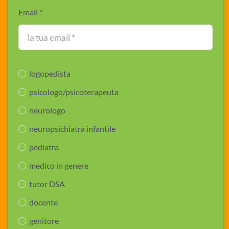
Email
*
logopedista
psicologo/psicoterapeuta
neurologo
neuropsichiatra infantile
pediatra
medico in genere
tutor DSA
docente
genitore