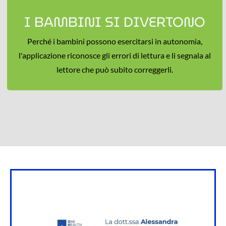
I BAMBINI SI DIVERTONO
motivazione al trattamento
Quando i bambini usano l’App TurboLettura giocano
Perché i bambini possono esercitarsi in autonomia,
senza sentire il peso di un trattamento riabilitativo.
l'applicazione riconosce gli errori di lettura e li segnala al
lettore che può subito correggerli.