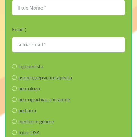
Email
*
logopedista
psicologo/psicoterapeuta
neurologo
neuropsichiatra infantile
pediatra
medico in genere
tutor DSA