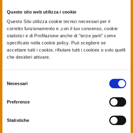
Questo sito web utilizza i cookie
Questo Sito utilizza cookie tecnici necessari per il
A COSA SERVE
corretto funzionamento e ,con il tuo consenso, cookie
TURBOLETTURA
statistici e di Profilazione anche di "terze parti" come
specificato nella cookie policy. Può scegliere se
accettare tutti i cookie, rifiutare tutti i cookies o solo quelli
TRATTARE LA DISLESSIA
che desideri attivare.
TurboLettura è
Selezione
un’applicazione studiata da
Necessari
del
One Health Vision in
consenso
collaborazione con il prof.
Preferenze
Giacomo Stella –
massimo
esponente italiano di DSA – e
Statistiche
gli esperti del gruppo Istituto