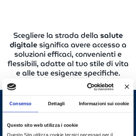
Scegliere la strada della
salute
digitale
significa avere accesso a
soluzioni efficaci, convenienti e
flessibili, adatte al tuo stile di vita
e alle tue esigenze specifiche.
Consenso
Dettagli
Informazioni sui cookie
Per richiedere informazioni ai
Questo sito web utilizza i cookie
nostri esperti clicca sul
Questo Sito utilizza cookie tecnici necessari per il