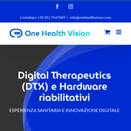
Salta
Facebook
Instagram
al
Contattaci: +39 351 7547089
|
info@oneheatlhvision.com
contenuto
Digital Therapeutics
(DTX) e Hardware
riabilitativi
ESPERIENZA SANITARIA E INNOVAZIONE DIGITALE