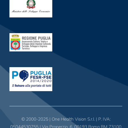
© 2000-2025 | One Health Vision S.r.l. | P. IVA:
05044530755 | Via Properzio, 6, 00193 Roma RM 73100