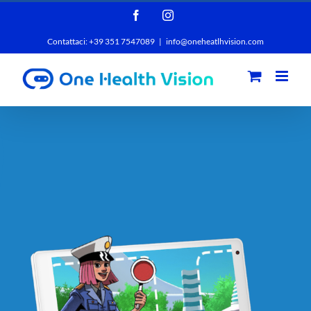
Salta
Facebook
Instagram
al
Contattaci: +39 351 7547089
|
info@oneheatlhvision.com
contenuto