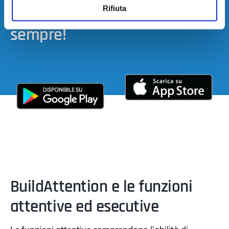
Rifiuta
scaricala a soli 39,98€ e per
sempre!
BuildAttention e le funzioni
attentive ed esecutive