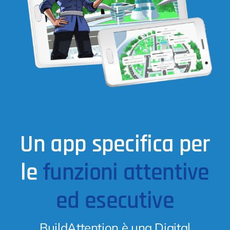
Un app specifica per
le
funzioni attentive
ed esecutive
BuildAttention è una Digital